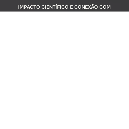
IMPACTO CIENTÍFICO E CONEXÃO COM
A SOCIEDADE
Com uma sólida atuação nacional e
participação ativa em programas
internacionais, o Instituto Oceanográfico
busca compreender o complexo
ecossistema da extensa costa brasileira,
monitorando o impacto humano e
avaliando a circulação do Oceano
Atlântico. Além disso, estreitamos nossos
laços com a comunidade por meio de
cursos de difusão cultural para o ensino
médio, consultorias ambientais para os
setores público e privado, e pelo Museu