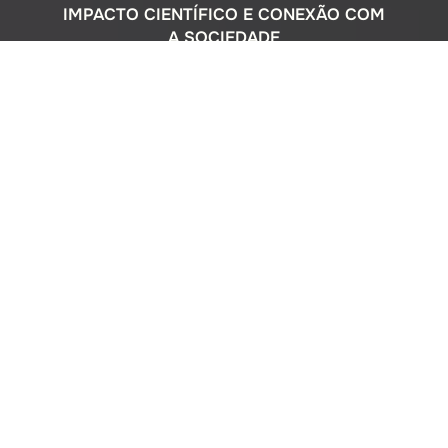
IMPACTO CIENTÍFICO E CONEXÃO COM
A SOCIEDADE
Com uma sólida atuação nacional e
participação ativa em programas
internacionais, o Instituto Oceanográfico
busca compreender o complexo
ecossistema da extensa costa brasileira,
monitorando o impacto humano e
avaliando a circulação do Oceano
Atlântico. Além disso, estreitamos nossos
laços com a comunidade por meio de
cursos de difusão cultural para o ensino
médio, consultorias ambientais para os
setores público e privado, e pelo Museu
Oceanográfico na sede de São Paulo, que