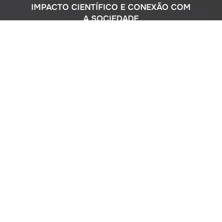
IMPACTO CIENTÍFICO E CONEXÃO COM
A SOCIEDADE
Com uma sólida atuação nacional e
participação ativa em programas
internacionais, o Instituto Oceanográfico
busca compreender o complexo
ecossistema da extensa costa brasileira,
monitorando o impacto humano e
avaliando a circulação do Oceano
Atlântico. Além disso, estreitamos nossos
laços com a comunidade por meio de
cursos de difusão cultural para o ensino
médio, consultorias ambientais para os
setores público e privado, e pelo Museu
Oceanográfico na sede de São Paulo, que