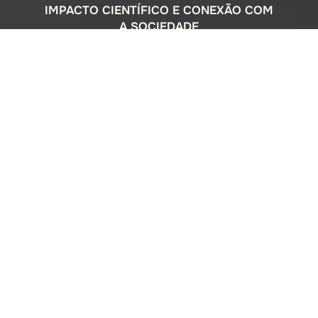
IMPACTO CIENTÍFICO E CONEXÃO COM
A SOCIEDADE
Com uma sólida atuação nacional e
participação ativa em programas
internacionais, o Instituto Oceanográfico
busca compreender o complexo
ecossistema da extensa costa brasileira,
monitorando o impacto humano e
avaliando a circulação do Oceano
Atlântico. Além disso, estreitamos nossos
laços com a comunidade por meio de
cursos de difusão cultural para o ensino
médio, consultorias ambientais para os
setores público e privado, e pelo Museu
Oceanográfico na sede de São Paulo, que