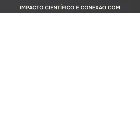
IMPACTO CIENTÍFICO E CONEXÃO COM
A SOCIEDADE
Com uma sólida atuação nacional e
participação ativa em programas
internacionais, o Instituto Oceanográfico
busca compreender o complexo
ecossistema da extensa costa brasileira,
monitorando o impacto humano e
avaliando a circulação do Oceano
Atlântico. Além disso, estreitamos nossos
laços com a comunidade por meio de
cursos de difusão cultural para o ensino
médio, consultorias ambientais para os
setores público e privado, e pelo Museu