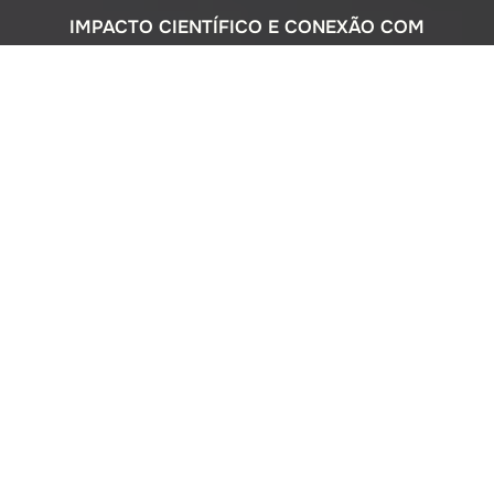
IMPACTO CIENTÍFICO E CONEXÃO COM
A SOCIEDADE
Com uma sólida atuação nacional e
participação ativa em programas
internacionais, o Instituto Oceanográfico
busca compreender o complexo
ecossistema da extensa costa brasileira,
monitorando o impacto humano e
avaliando a circulação do Oceano
Atlântico. Além disso, estreitamos nossos
laços com a comunidade por meio de
cursos de difusão cultural para o ensino
médio, consultorias ambientais para os
setores público e privado, e pelo Museu