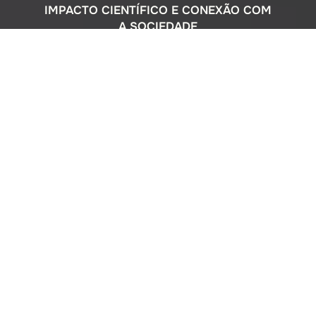
IMPACTO CIENTÍFICO E CONEXÃO COM
A SOCIEDADE
Com uma sólida atuação nacional e
participação ativa em programas
internacionais, o Instituto Oceanográfico
busca compreender o complexo
ecossistema da extensa costa brasileira,
monitorando o impacto humano e
avaliando a circulação do Oceano
Atlântico. Além disso, estreitamos nossos
laços com a comunidade por meio de
cursos de difusão cultural para o ensino
médio, consultorias ambientais para os
setores público e privado, e pelo Museu
Oceanográfico na sede de São Paulo, que